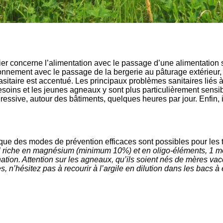
er concerne l’alimentation avec le passage d’une alimentation 
nement avec le passage de la bergerie au pâturage extérieur, so
rasitaire est accentué. Les principaux problèmes sanitaires liés 
esoins et les jeunes agneaux y sont plus particulièrement sensi
ressive, autour des bâtiments, quelques heures par jour. Enfin, i
que des modes de prévention efficaces sont possibles pour les tr
ral riche en magnésium (minimum 10%) et en oligo-éléments, 1 m
ination. Attention sur les agneaux, qu’ils soient nés de mères va
 n’hésitez pas à recourir à l’argile en dilution dans les bacs à e